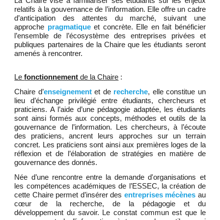
La Chaire
vise à familiariser ses étudiants sur
les enjeux
relatifs à
la gouvernance de l’information. Elle offre un cadre
d’anticipation des attentes du marché, suivant une
approche
pragmatique
et concrète. Elle en fait bénéficier
l’ensemble de l’écosystème des entreprises privées et
publiques
partenaires de la Chaire que les étudiants seront
amenés à rencontrer.
Le
fonctionnement
de la Chaire
:
Chaire d’
enseignement
et de
recherche
, elle constitue un
lieu d’échange privilégié entre étudiants, chercheurs et
praticiens. A l’aide d’une pédagogie adaptée, les étudiants
sont ainsi formés aux concepts, méthodes et outils de la
gouvernance de l’information. Les chercheurs, à l’écoute
des praticiens, ancrent leurs approches sur un terrain
concret. Les praticiens sont ainsi aux premières loges de la
réflexion et de l’élaboration de stratégies en matière de
gouvernance de
s donnés
.
Née d’une rencontre entre la demande d'organisations et
les compétences académiques de l’ESSEC, la création de
cette Chaire permet d’insérer des
entreprises mécènes
au
cœur de la recherche, de la pédagogie et du
développement du savoir. Le constat commun est que le