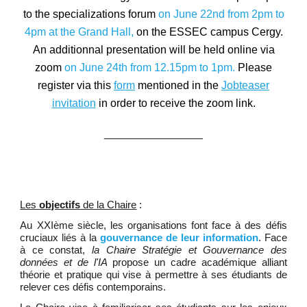
to the specializations forum
on June 2
2nd
from
2
pm to
4
pm at the
Grand Hall
,
on the ESSEC campus Cergy.
An additionnal presentation will be held online via
zoom
on
June
24
th from
12
.15pm to
1
pm.
Please
register via this
form
mentioned in the
Jobteaser
invitation
in order to receive the zoom link.
________________
Les
objectifs
de la Chaire
:
Au XXIème siècle, les
organisations font face à des défis
cruciaux liés à la
gouvernance de leur
information
. Face
à ce constat
,
la Chaire Stratégie et Gouvernance des
données et de l'IA
propose
un cadre académique alliant
thé
orie et pratique qui vise à permettre à ses étudiants
de
relever ces défis contemporains.