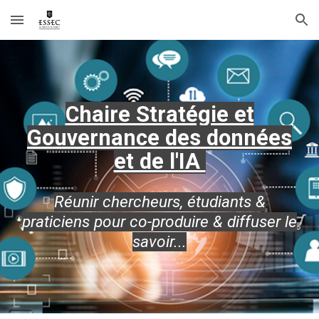
Skip to main content
Skip to navigation
Chaire Stratégie et
Gouvernance des données
et de l'IA
Réunir chercheurs, étudiants &
praticiens pour co-produire & diffuser le
savoi
r...