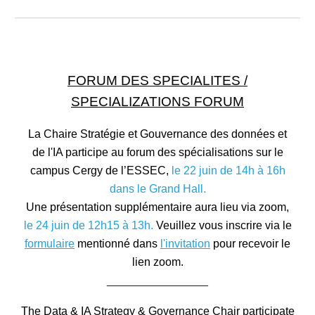
FORUM DES SPECIALITES /
SPECIALIZATIONS FORUM
La Chaire Stratégie et Gouvernance des données et
de l'IA participe au forum des spécialisations sur le
campus Cergy de l’ESSEC,
le
22
juin
de 1
4
h à 16h
dans le Grand Hall.
Une présentation supplémentaire aura lieu via zoom,
le
24
juin
de 1
2
h15 à 1
3
h.
Veuillez vous inscrire via
l
e
formulaire
mentionné
dans
l'invitation
pour recevoir le
lien zoom.
________________
The Data & IA Strategy & Governance Chair participate