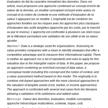
évaluation du fait du caractère immatériel des données. Dans cet 
article, nous proposons une approche combinant un concept enrichi de 
valeur de la donnée, un modèle conceptuel incluant entre autres ce 
concept et la notion de contexte et une méthode d’évaluation de la 
valeur s’appuyant sur ce modèle. L’originalité est de combiner les 
approches fondées sur les risques avec les approches plus classiques 
d’évaluation des actifs tangibles (approche par les coûts, par le marché 
ou par le revenu). L’approche est confrontée à plusieurs cas réels issus 
de la littérature permettant une validation de son utilité et de sa valeur 
ajoutée. 
A
. Data is a strategic asset for organizations. Assessing its 
BSTRACT
value provides companies with a mean to identify strategies that offer a 
competitive advantage and to measure their informational capital. There 
is neither an approach nor a set of standards and rules to apply for this 
valuation due to the intangible nature of data. In this paper, we propose 
an approach combining an enriched concept of data value, a 
conceptual model including this concept and the notion of context, and 
a value assessment method based on this model. The originality is to 
combine risk-based approaches with the more classical approaches to 
the valuation of tangible assets (cost, market, or income approaches). 
The approach is confronted with several real cases from the literature 
allowing a validation of its usefulness and added-value. 
M
-
 : Valeur des données, évaluation, modèle conceptuel, 
OTS
CLES
approche hiérarchique multicritères, contexte, risque, coût.